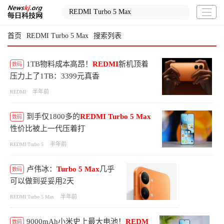
首页
REDMI Turbo 5 Max
搜索列表
1TB物料成本高昂！
REDMI
新机顶着
数码
压力上了1TB：3399元真香
半年前
REDMI
到手仅1800多的
REDMI
Turbo
5
Max
数码
性价比被上一代压着打
半年前
REDMI Turbo 5
卢伟冰：
Turbo
5
Max
几乎
数码
可以做到妥妥用2天
半年前
REDMI Turbo 5 Max
9000mAh小米史上最大电池！
REDM
数码