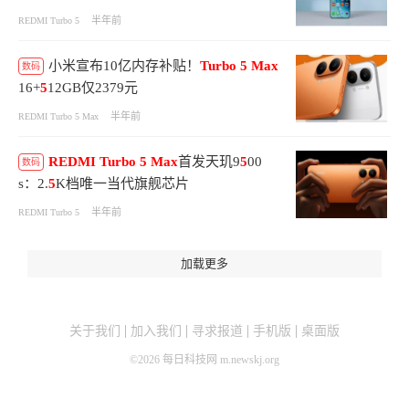
半年前
REDMI Turbo 5
小米宣布10亿内存补贴！
Turbo
5
Max
数码
16+
5
12GB仅2379元
半年前
REDMI Turbo 5 Max
REDMI
Turbo
5
Max
首发天玑9
5
00
数码
s：2.
5
K档唯一当代旗舰芯片
半年前
REDMI Turbo 5
加载更多
关于我们
加入我们
寻求报道
手机版
桌面版
©
2026
每日科技网 m.newskj.org