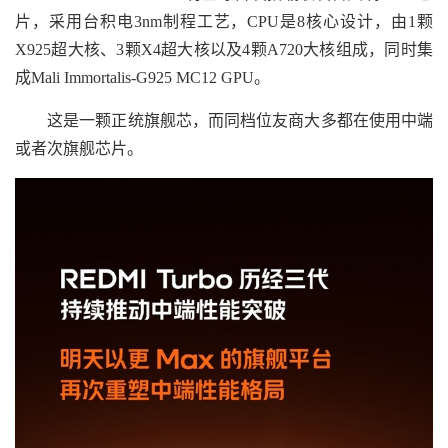
片，采用台积电3nm制程工艺，CPU是8核心设计，由1颗
X925超大核、3颗X4超大核以及4颗A720大核组成，同时集
成Mali Immortalis-G925 MC12 GPU。
这是一颗正统旗舰芯，而同档位友商大多都在使用中端
或者次旗舰芯片。