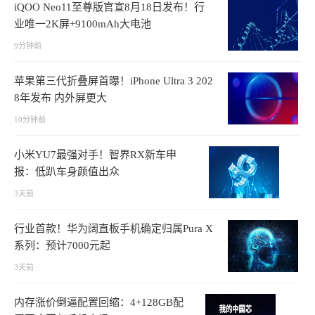
iQOO Neo11至尊版官宣8月18日发布！行
业唯一2K屏+9100mAh大电池
9分钟前
苹果第三代折叠屏首曝！iPhone Ultra 3 202
8年发布 内外屏更大
10分钟前
小米YU7最强对手！智界RX新车申
报：低趴车身颜值出众
3天前
行业首款！华为阔直板手机确定归属Pura X
系列：预计7000元起
3天前
内存涨价倒逼配置回缩：4+128GB配