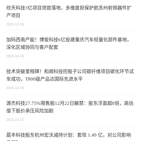
欣天科技3亿项目贷款落地，多维度担保护航苏州射频器件扩
产项目
2025-12-16
加码西南产能！博俊科技6亿投建重庆汽车轻量化部件基地，
深化区域协同与客户配套
2025-12-16
技术突破里程碑！和顺科技控股子公司碳纤维项目碳化环节试
车成功，T800级产品达国际先进水平
2025-12-16
源杰科技27.75%限售股12月22日解禁：股东浮盈超8倍，高估
值下股价承压风险加剧
2025-12-15
晨丰科技股东杭州宏沃减持计划：套现 1.49 亿，对公司影响