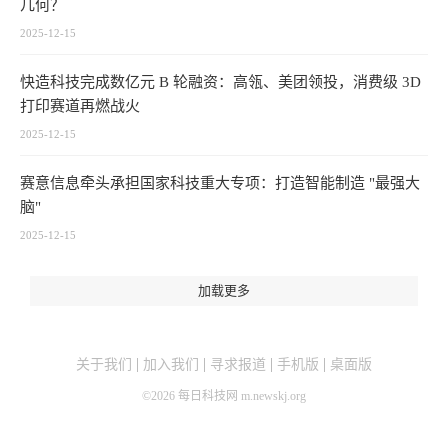
几何？
2025-12-15
快造科技完成数亿元 B 轮融资：高瓴、美团领投，消费级 3D
打印赛道再燃战火
2025-12-15
赛意信息牵头承担国家科技重大专项：打造智能制造 "最强大
脑"
2025-12-15
加载更多
关于我们
加入我们
寻求报道
手机版
桌面版
©
2026
每日科技网 m.newskj.org