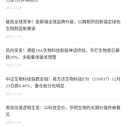
力及5大并购标的
2025-12-25
破局全球竞争！金斯瑞全球品牌升级，以酶制剂创新锚定绿色
生物制造新赛道
2025-12-24
风向突变！港股18A生物科技新股神话终结，华芢生物首日暴
跌29%，多股集体破发预警
2025-12-24
中证生物科技指数走弱！易方达生物科技ETF（159837）12月
23日跌0.40%，重仓股分化明显
2025-12-24
美妆估值逻辑生变：以科技定价，华熙生物的长期价值终被看
见
2025-12-24