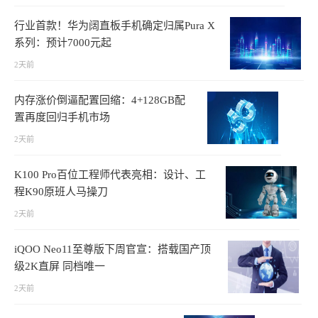
行业首款！华为阔直板手机确定归属Pura X
系列：预计7000元起
2天前
内存涨价倒逼配置回缩：4+128GB配
置再度回归手机市场
2天前
K100 Pro百位工程师代表亮相：设计、工
程K90原班人马操刀
2天前
iQOO Neo11至尊版下周官宣：搭载国产顶
级2K直屏 同档唯一
2天前