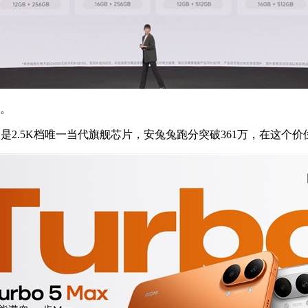
升。
0s，是2.5K档唯一当代旗舰芯片，安兔兔跑分突破361万，在这个