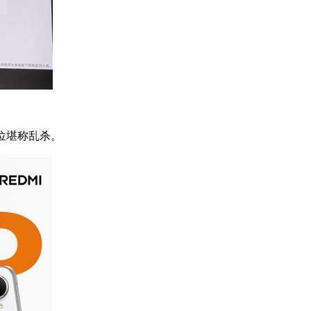
价位堪称乱杀。