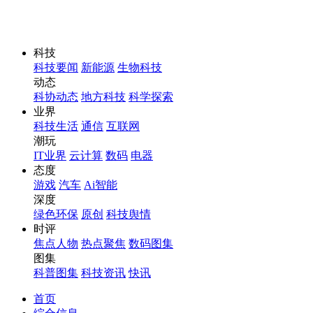
科技
科技要闻
新能源
生物科技
动态
科协动态
地方科技
科学探索
业界
科技生活
通信
互联网
潮玩
IT业界
云计算
数码
电器
态度
游戏
汽车
Ai智能
深度
绿色环保
原创
科技舆情
时评
焦点人物
热点聚焦
数码图集
图集
科普图集
科技资讯
快讯
首页