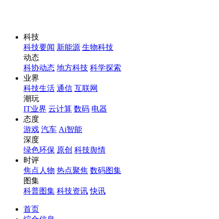
科技
科技要闻
新能源
生物科技
动态
科协动态
地方科技
科学探索
业界
科技生活
通信
互联网
潮玩
IT业界
云计算
数码
电器
态度
游戏
汽车
Ai智能
深度
绿色环保
原创
科技舆情
时评
焦点人物
热点聚焦
数码图集
图集
科普图集
科技资讯
快讯
首页