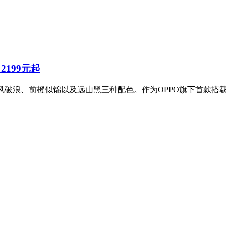
2199元起
，拥有乘风破浪、前橙似锦以及远山黑三种配色。作为OPPO旗下首款