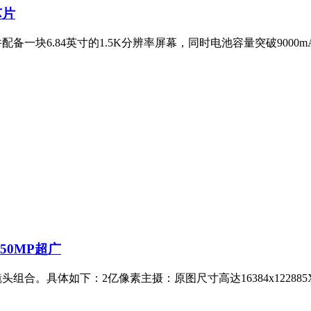
芯片
并配备一块6.84英寸的1.5K分辨率屏幕，同时电池容量突破900
+50MP超广
镜头组合。具体如下：2亿像素主摄：原图尺寸高达16384x12288