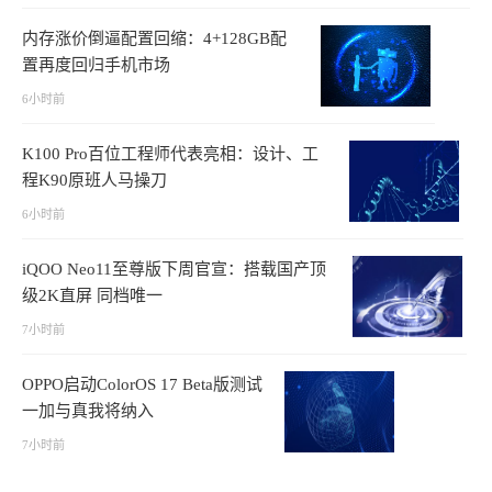
内存涨价倒逼配置回缩：4+128GB配
置再度回归手机市场
6小时前
K100 Pro百位工程师代表亮相：设计、工
程K90原班人马操刀
6小时前
iQOO Neo11至尊版下周官宣：搭载国产顶
级2K直屏 同档唯一
7小时前
OPPO启动ColorOS 17 Beta版测试
一加与真我将纳入
7小时前