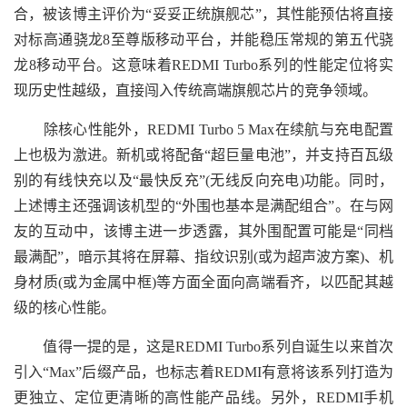
合，被该博主评价为“妥妥正统旗舰芯”，其性能预估将直接
对标高通骁龙8至尊版移动平台，并能稳压常规的第五代骁
龙8移动平台。这意味着REDMI Turbo系列的性能定位将实
现历史性越级，直接闯入传统高端旗舰芯片的竞争领域。
除核心性能外，REDMI Turbo 5 Max在续航与充电配置
上也极为激进。新机或将配备“超巨量电池”，并支持百瓦级
别的有线快充以及“最快反充”(无线反向充电)功能。同时，
上述博主还强调该机型的“外围也基本是满配组合”。在与网
友的互动中，该博主进一步透露，其外围配置可能是“同档
最满配”，暗示其将在屏幕、指纹识别(或为超声波方案)、机
身材质(或为金属中框)等方面全面向高端看齐，以匹配其越
级的核心性能。
值得一提的是，这是REDMI Turbo系列自诞生以来首次
引入“Max”后缀产品，也标志着REDMI有意将该系列打造为
更独立、定位更清晰的高性能产品线。另外，REDMI手机