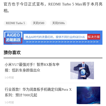
官方也于今日正式宣布，REDMI Turbo 5 Max将于本月亮
相。
REDMI Turbo 5
天玑9500
天玑9500s
猜你喜欢
小米YU7最强对手！智界RX新车申
报：低趴车身颜值出众
5小时前
行业首款！华为阔直板手机确定归属Pura X
系列：预计7000元起
5小时前