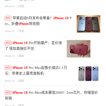
2天前
iPhone 18
苹果启动9月发布会筹备！
iPhone
18
P
数码
ro、折叠
iPhone
将亮相
2天前
iPhone 18
iPhone
18
Pro开始量产：定价涨
数码
了 钱包直接扛不住
2周前
iPhone 18
iPhone
18
Pro Max起售价或达1.1万
数码
元：苹果史上最贵直板机
2周前
iPhone 18
iPhone
18
Pro Max成本暴涨2000！2nm芯片、存储涨价
数码
背锅
4周前
iPhone 18