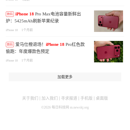
iPhone
18
Pro Max电池容量新鲜出
数码
炉：5425mAh刷新苹果纪录
1个月前
iPhone 18
爱马仕橙退场！
iPhone
18
Pro红色款
数码
偷跑：年度爆款色预定
1个月前
iPhone 18
加载更多
关于我们
加入我们
寻求报道
手机版
桌面版
©
2026
每日科技网 m.newskj.org