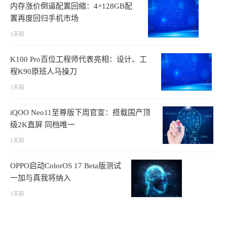
内存涨价倒逼配置回缩：4+128GB配
置再度回归手机市场
1天前
K100 Pro百位工程师代表亮相：设计、工
程K90原班人马操刀
1天前
iQOO Neo11至尊版下周官宣：搭载国产顶
级2K直屏 同档唯一
1天前
OPPO启动ColorOS 17 Beta版测试
一加与真我将纳入
1天前