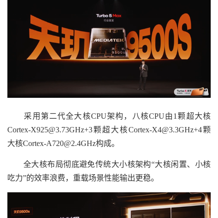
采用第二代全大核CPU架构，八核CPU由1颗超大核
Cortex-X925@3.73GHz+3颗超大核Cortex-X4@3.3GHz+4颗
大核Cortex-A720@2.4GHz构成。
全大核布局彻底避免传统大小核架构“大核闲置、小核
吃力”的效率浪费，重载场景性能输出更稳。