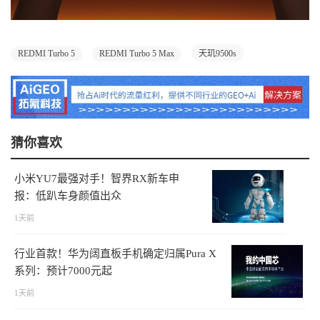
REDMI Turbo 5
REDMI Turbo 5 Max
天玑9500s
猜你喜欢
小米YU7最强对手！智界RX新车申
报：低趴车身颜值出众
1天前
行业首款！华为阔直板手机确定归属Pura X
系列：预计7000元起
1天前