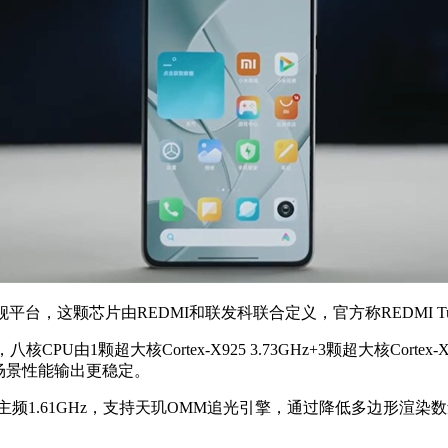
s旗舰平台，这颗芯片由REDMI和联发科联合定义，官方称REDMI 
颗超大核Cortex-X925 3.73GHz+3颗超大核Cortex-X4 3
场景性能输出更稳定。
2核GPU，主频1.61GHz，支持天玑OMM追光引擎，通过降低多边