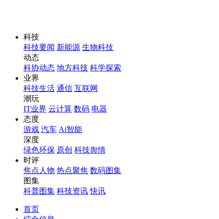
科技
科技要闻
新能源
生物科技
动态
科协动态
地方科技
科学探索
业界
科技生活
通信
互联网
潮玩
IT业界
云计算
数码
电器
态度
游戏
汽车
Ai智能
深度
绿色环保
原创
科技舆情
时评
焦点人物
热点聚焦
数码图集
图集
科普图集
科技资讯
快讯
首页