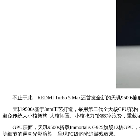
不止于此，REDMI Turbo 5 Max还首发全新的天玑9500
天玑9500s基于3nm工艺打造，采用第二代全大核CPU架构，八核CPU由1
避免传统大小核架构“大核闲置、小核吃力”的效率浪费，重载
GPU层面，天玑9500s搭载Immortalis-G925旗舰1
等细节的逼真光影渲染，呈现PC级的光追游戏效果。