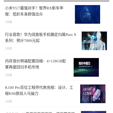
小米YU7最强对手！智界RX新车申
报：低趴车身颜值出众
2天前
行业首款！华为阔直板手机确定归属Pura X
系列：预计7000元起
2天前
内存涨价倒逼配置回缩：4+128GB配
置再度回归手机市场
2天前
K100 Pro百位工程师代表亮相：设计、工
程K90原班人马操刀
2天前