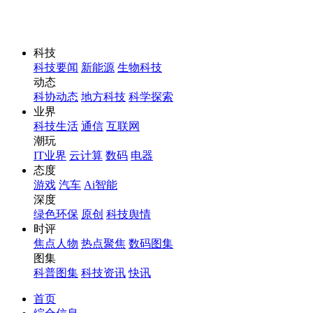
科技
科技要闻
新能源
生物科技
动态
科协动态
地方科技
科学探索
业界
科技生活
通信
互联网
潮玩
IT业界
云计算
数码
电器
态度
游戏
汽车
Ai智能
深度
绿色环保
原创
科技舆情
时评
焦点人物
热点聚焦
数码图集
图集
科普图集
科技资讯
快讯
首页