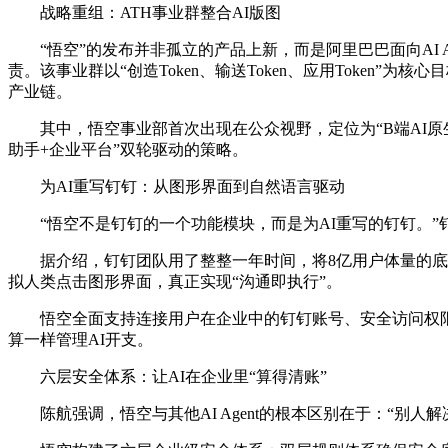
战略重组：ATH事业群整合AI版图
“悟空”的发布并非孤立的产品上新，而是阿里巴巴面向AI Agent
责。该事业群以“创造Token、输送Token、应用Token
产业链。
其中，悟空事业部首次出现在公众视野，定位为“B端AI原生
助手+企业平台”双轮驱动的策略。
为AI重写钉钉：从图形界面到自然语言驱动
“悟空不是钉钉的一个功能模块，而是为AI重写的钉钉。”钉钉
据介绍，钉钉团队用了整整一年时间，将8亿用户体量的底层架构
拟人类点击图形界面，真正实现“沟通即执行”。
悟空全面支持连接用户在企业中的钉钉账号、安全访问权限和应用
算一样管理AI开支。
六层安全体系：让AI在企业里“算得清账”
陈航强调，悟空与其他AI Agent的根本区别在于：“别人