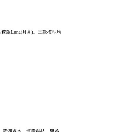
高速版Luna(月亮)。三款模型均
，蓝湖资本、博彦科技、磐谷