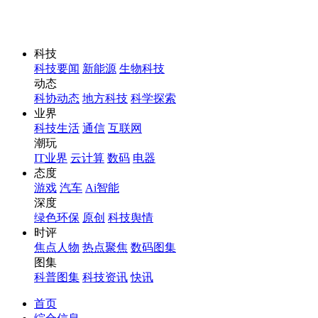
科技
科技要闻
新能源
生物科技
动态
科协动态
地方科技
科学探索
业界
科技生活
通信
互联网
潮玩
IT业界
云计算
数码
电器
态度
游戏
汽车
Ai智能
深度
绿色环保
原创
科技舆情
时评
焦点人物
热点聚焦
数码图集
图集
科普图集
科技资讯
快讯
首页