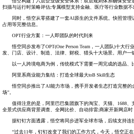
悟空构建了六层企业级安全体系：双层规则体系确保安全底线与
扫描与运行时策略评估;专属模型支持金融、医疗等行业数据不
同时，悟空从零搭建了一套AI原生的文件系统。快照管理让每
占用等完整信息。
OPT行业方案：一人即团队的时代到来
悟空同步发布了OPT(One Person Team，一人团队
发、门店、设计、制造、法律、财税、猎头十大场景。用户一键启
以一人跨境电商为例，传统模式下需要一周完成的选品、比价
阿里系商业能力集结：打造全球最大toB Skill生态
悟空同步推出了AI能力市场，携手开发者生态打造完整的企业级Sk
场”。
值得注意的是，阿里巴巴集团旗下的淘宝、天猫、1688、支付
全景式供应商背景调查、全网比价、自动排雷;商家开新网店时，
据钉钉方面透露，悟空将同步进军全球市场，后续支持连接全球
“过去11年，钉钉改变了我们的工作方式，今天，悟空正在尝