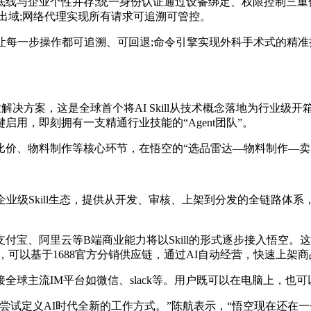
企业个性并存;统一身份认证通过设备绑定、权限控制三重保障安
出域;网络代理实现所有请求可追溯可管控。
一步操作都可追溯、可回退;命令引擎实现外科手术式的精准操
)十大行业解决方案，这是全球首个将AI Skill从技术概念落地为
用，即刻拥有一支精通行业技能的“Agent团队”。
、物料制作等核心环节，在悟空的“选品雷达—物料制作—卖点
ill生态，提供从开发、审核、上架到分发的全链路体系，全面兼容开
宝、阿里云等B端商业能力将以Skill的形式逐步接入悟空。这
可以基于1688官方分销供应链，通过AI自动经营，快速上架商
主流IM平台如微信、slack等。用户既可以在电脑上，也
试定义AI时代全新的工作方式。”陈航表示，“悟空现在还在一