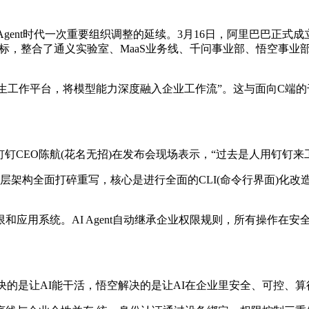
时代一次重要组织调整的延续。3月16日，阿里巴巴正式成立Alibab
”为核心目标，整合了通义实验室、MaaS业务线、千问事业部、悟空
工作平台，将模型能力深度融入企业工作流”。这与面向C端的千
CEO陈航(花名无招)在发布会现场表示，“过去是人用钉钉来工
全面打碎重写，核心是进行全面的CLI(命令行界面)化改造。
系统。AI Agent自动继承企业权限规则，所有操作在安全
解决的是让AI能干活，悟空解决的是让AI在企业里安全、可控、算