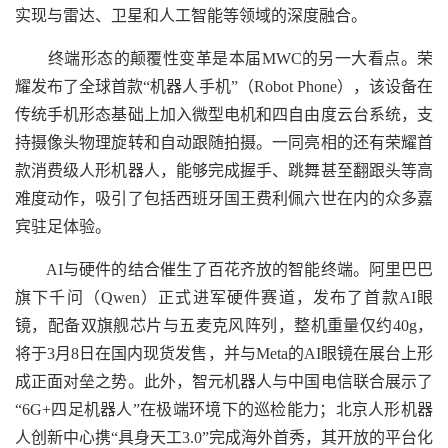
实现与雷达、卫星和人工智能等领域的深度融合。
终端形态的颠覆性变革是本届MWC的另一大看点。荣
耀发布了全球首款“机器人手机”（Robot Phone），该设备在
传统手机形态基础上加入微型电机和四自由度云台系统，支
持摄像头物理旋转和自动跟随拍摄。一同亮相的还有荣耀首
款消费级人形机器人，能够完成握手、跳舞甚至翻跟头等高
难度动作，吸引了包括西班牙国王费利佩六世在内的众多嘉
宾驻足体验。
AI与硬件的结合催生了百花齐放的智能终端。阿里巴巴
旗下千问（Qwen）正式进军硬件赛道，发布了首款AI眼
镜，配备双旗舰芯片与五麦克风阵列，整机重量仅约40g，
将于3月8日在国内现货发售，并与Meta的AI眼镜在展台上形
成正面对垒之势。此外，智元机器人与中国电信联合展示了
“6G+四足机器人”在极端环境下的巡检能力；北京人形机器
人创新中心携“具身天工3.0”完成海外首秀，其开放的平台化