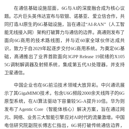
在通信基础设施层面，6G与AI的深度融合成为核心议
题。芯片巨头英伟达宣布与软银、诺基亚、爱立信合作，共
同打造AI原生的6G基础设施，旨在通过“AI-RAN”（人工智
能无线接入网）架构打破算力与通信的边界。高通则发布了
面向6G商用的技术路线图，并与近60家全球伙伴达成共
识，致力于自2029年起逐步交付6G商用系统。为奠定6G基
础，高通推出了业界首款面向3GPP Release 19就绪的X105
5G调制解调器及射频系统，集成第五代AI处理器，并支持
卫星通信。
中国企业也在6G前沿技术领域大放异彩。中兴通讯展
示了其GigaMIMO技术，包含U6G频段2000余天线阵子的6G
原型系统，在AI算法驱动下容量较5G-A提升10倍。华为则
发布了Agentic Core（智能体核心）解决方案，旨在通过网
元、网络、业务三大智能引擎应对AI时代的流量激增。中国
电信研究院副院长傅志仁指出，6G将打破传统通信边界，