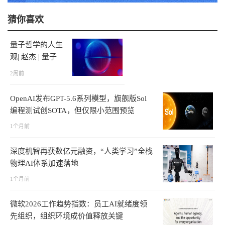
猜你喜欢
量子哲学的人生
观| 赵杰 | 量子
哲学
2周前
OpenAI发布GPT-5.6系列模型，旗舰版Sol
编程测试创SOTA，但仅限小范围预览
1个月前
深度机智再获数亿元融资，“人类学习”全栈
物理AI体系加速落地
1个月前
微软2026工作趋势指数：员工AI就绪度领
先组织，组织环境成价值释放关键