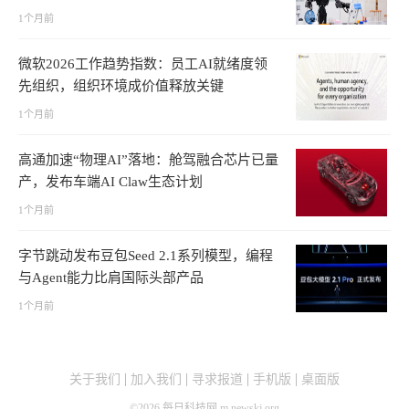
1个月前
微软2026工作趋势指数：员工AI就绪度领
先组织，组织环境成价值释放关键
1个月前
高通加速“物理AI”落地：舱驾融合芯片已量
产，发布车端AI Claw生态计划
1个月前
字节跳动发布豆包Seed 2.1系列模型，编程
与Agent能力比肩国际头部产品
1个月前
关于我们
加入我们
寻求报道
手机版
桌面版
©
2026
每日科技网 m.newskj.org