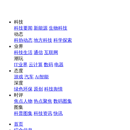
科技
科技要闻
新能源
生物科技
动态
科协动态
地方科技
科学探索
业界
科技生活
通信
互联网
潮玩
IT业界
云计算
数码
电器
态度
游戏
汽车
Ai智能
深度
绿色环保
原创
科技舆情
时评
焦点人物
热点聚焦
数码图集
图集
科普图集
科技资讯
快讯
首页