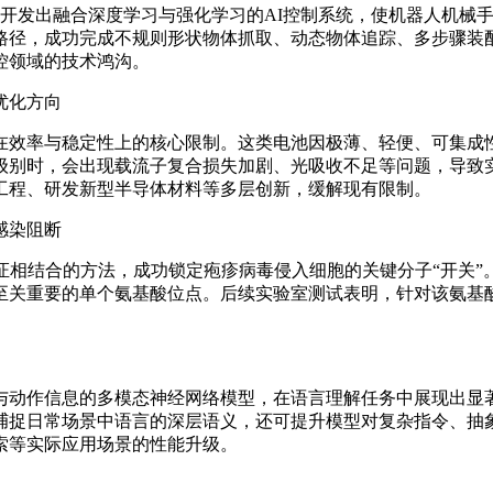
突破，开发出融合深度学习与强化学习的AI控制系统，使机器人机
路径，成功完成不规则形状物体抓取、动态物体追踪、多步骤装
控领域的技术鸿沟。
优化方向
效率与稳定性上的核心限制。这类电池因极薄、轻便、可集成性
级别时，会出现载流子复合损失加剧、光吸收不足等问题，导致
工程、研发新型半导体材料等多层创新，缓解现有限制。
感染阻断
相结合的方法，成功锁定疱疹病毒侵入细胞的关键分子“开关”
至关重要的单个氨基酸位点。后续实验室测试表明，针对该氨基
动作信息的多模态神经网络模型，在语言理解任务中展现出显著
捕捉日常场景中语言的深层语义，还可提升模型对复杂指令、抽象
索等实际应用场景的性能升级。