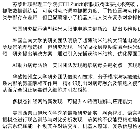
苏黎世联邦理工学院(ETH Zurich)团队取得重要技术
抓取数据训练后，可实时动态调整抓握力度、手指位置与动作
类手部存在差距，但已显著缩小了机器人与人类在复杂对象操
韩国研究揭示薄型纳米太阳能电池关键瓶颈，提出多维度
韩国全南大学的研究团队明确了超薄纳米结构太阳能电池在
等场景的理想选择，但研究发现，当光吸收层厚度缩减至纳米
颈，研究提出解决方案：通过引入光捕获纳米结构、优化界面
AI助力病毒防治：美国团队发现疱疹病毒关键弱点，实现
华盛顿州立大学研究团队借助AI技术、分子模拟与实验验证
质内部的氨基酸相互作用，精准识别出对病毒融合及细胞入侵
从而完全阻止病毒进入细胞并引发感染。
多模态神经网络新发现：可提升AI语言理解与应用能力
美国西奈山伊坎医学院的最新研究证实，融合视觉、语言与
据模态进行联合训练与对比分析发现，该架构不仅能更精准地
语言系统赋能，推动其在对话交互、机器人感知、复杂信息检