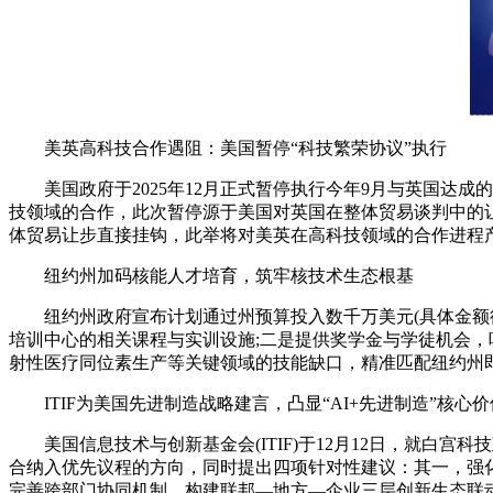
美英高科技合作遇阻：美国暂停“科技繁荣协议”执行
美国政府于2025年12月正式暂停执行今年9月与英国达成的价值约4
技领域的合作，此次暂停源于美国对英国在整体贸易谈判中的
体贸易让步直接挂钩，此举将对美英在高科技领域的合作进程
纽约州加码核能人才培育，筑牢核技术生态根基
纽约州政府宣布计划通过州预算投入数千万美元(具体金额待
培训中心的相关课程与实训设施;二是提供奖学金与学徒机会，
射性医疗同位素生产等关键领域的技能缺口，精准匹配纽约州
ITIF为美国先进制造战略建言，凸显“AI+先进制造”核心价
美国信息技术与创新基金会(ITIF)于12月12日，就白宫科
合纳入优先议程的方向，同时提出四项针对性建议：其一，强化人工智能
完善跨部门协同机制，构建联邦—地方—企业三层创新生态联