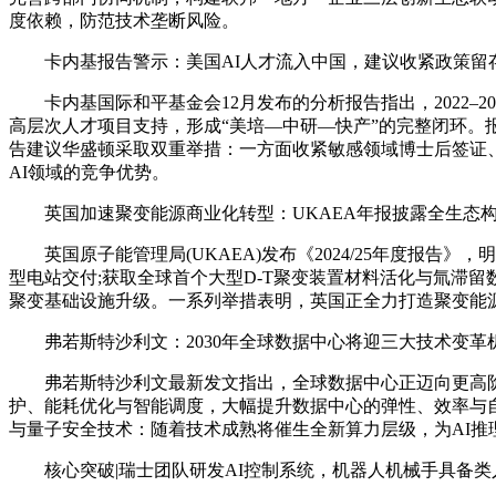
度依赖，防范技术垄断风险。
卡内基报告警示：美国AI人才流入中国，建议收紧政策留
卡内基国际和平基金会12月发布的分析报告指出，2022–2
高层次人才项目支持，形成“美培—中研—快产”的完整闭环。
告建议华盛顿采取双重举措：一方面收紧敏感领域博士后签证、
AI领域的竞争优势。
英国加速聚变能源商业化转型：UKAEA年报披露全生态
英国原子能管理局(UKAEA)发布《2024/25年度报告》
型电站交付;获取全球首个大型D-T聚变装置材料活化与氚滞留数
聚变基础设施升级。一系列举措表明，英国正全力打造聚变能
弗若斯特沙利文：2030年全球数据中心将迎三大技术变革
弗若斯特沙利文最新发文指出，全球数据中心正迈向更高阶的智
护、能耗优化与智能调度，大幅提升数据中心的弹性、效率与自
与量子安全技术：随着技术成熟将催生全新算力层级，为AI推
核心突破|瑞士团队研发AI控制系统，机器人机械手具备类