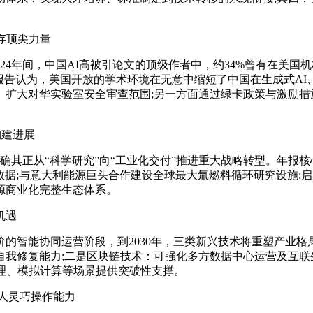
存顶尖力量
024年间，中国AI高被引论文的顶级作者中，约34%曾有在美
报告认为，美国开放的学术环境在无意中缩短了中国在生成式A
扩大对华实验室安全审查范围;另一方面通过绿卡政策与激励措
构建进展
，明确其正从“科学研究”向“工业化交付”推进重大战略转型。年报
据;与意大利能源巨头合作建设全球最大氚燃料循环研究设施;启用低
源商业化完整生态体系。
机遇
能协同运营阶段，到2030年，三类新兴技术将重塑产业格局
我修复能力;二是区块链技术：可强化多方数据中心运营及互联
理、模拟计算等场景提供突破性支撑。
人灵巧操作能力