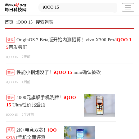
首页
iQOO 15
搜索列表
OriginOS 7 Beta版开始内测招募！vivo X300 Pro/
iQOO
1
数码
5
首发尝鲜
7天前
iQOO 15
性能小钢炮没了！
iQOO
15
mini确认被砍
数码
1周前
iQOO 15
4000元旗舰手机洗牌！
iQOO
数码
15
Ultra性价比登顶
2个月前
iQOO 15
2K+电竞双芯！
iQO
数码
O
15
T手机全面评测