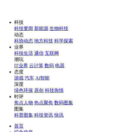
科技
科技要闻
新能源
生物科技
动态
科协动态
地方科技
科学探索
业界
科技生活
通信
互联网
潮玩
IT业界
云计算
数码
电器
态度
游戏
汽车
Ai智能
深度
绿色环保
原创
科技舆情
时评
焦点人物
热点聚焦
数码图集
图集
科普图集
科技资讯
快讯
首页