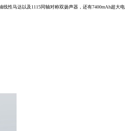
号双轴线性马达以及1115同轴对称双扬声器，还有7400mAh超大电