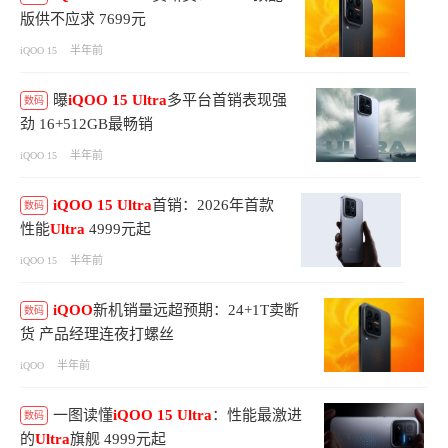
版供不应求 7699元
半年前
iQOO 15
曝
iQOO
15
Ultra
多平台首销表现强
数码
劲 16+512GB最畅销
半年前
iQOO 15
iQOO
15
Ultra
首销：2026年首款
数码
性能
Ultra
4999元起
半年前
iQOO 15
iQOO
新机销量远超预期：24+1T卖断
数码
货 产品经理连夜打螺丝
半年前
iQOO
一图读懂
iQOO
15
Ultra
：性能最激进
数码
的
Ultra
旗舰 4999元起