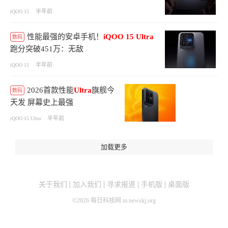
半年前
iQOO 15
性能最强的安卓手机！
iQOO
15
Ultra
数码
跑分突破451万：无敌
半年前
iQOO 15
2026首款性能
Ultra
旗舰今
数码
天发 屏幕史上最强
半年前
iQOO 15 Ultra
加载更多
关于我们
加入我们
寻求报道
手机版
桌面版
©
2026
每日科技网 m.newskj.org