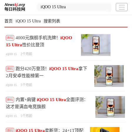
首页
iQOO 15 Ultra
搜索列表
4000元旗舰手机洗牌！
iQOO
数码
15
Ultra
性价比登顶
2个月前
iQOO 15
跑分420万登顶！
iQOO
15
Ultra
拿下
数码
2月安卓性能榜第一
5个月前
iQOO 15
内置+肩键
iQOO
15
Ultra
全面评测：
数码
这才是满血电竞旗舰
5个月前
iQOO 15
iQOO
15
Ultra
卖断货：24+1T顶配
数码