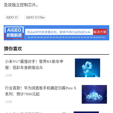
及双独立控制芯片。
iQOO 15
iQOO 15 Ultra
猜你喜欢
小米YU7最强对手！智界RX新车申
报：低趴车身颜值出众
2天前
行业首款！华为阔直板手机确定归属Pura X
系列：预计7000元起
2天前