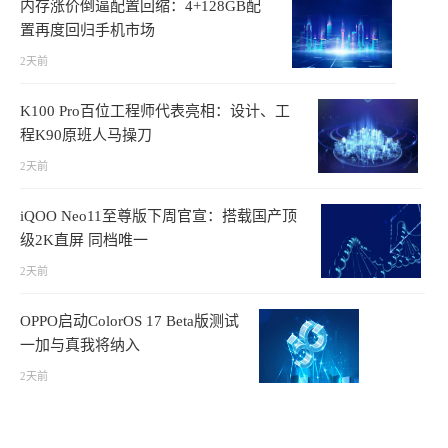
内存涨价倒逼配置回缩：4+128GB配
置再度回归手机市场
2天前
K100 Pro百位工程师代表亮相：设计、工
程K90原班人马操刀
2天前
iQOO Neo11至尊版下周官宣：搭载国产顶
级2K直屏 同档唯一
2天前
OPPO启动ColorOS 17 Beta版测试
一加与真我将纳入
2天前