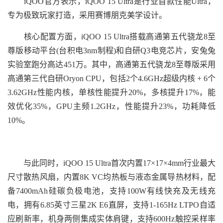
iQOO官方表示，iQOO 15 Ultra是行业首款性能Ultra，
专为极致玩家打造，采用赛博朋克美学设计。
核心配置方面，iQOO 15 Ultra搭载高通第五代骁龙8至
尊版移动平台(台积电3nm制程)和自研Q3电竞芯片，安兔兔
实验室跑分高达451万。其中，高通第五代骁龙8至尊版采用
高通第三代自研Oryon CPU，包括2个4.6GHz超级内核 + 6个
3.62GHz性能内核，单核性能提升20%，多核提升17%，能
效优化35%，GPU主频1.2GHz，性能提升23%，功耗降低
10%。
与此同时，iQOO 15 Ultra首次内置17×17×4mm行业最大
尺寸散热风扇，内置8K VC均热板与液态金属导热材料，配
备7400mAh硅碳负极电池，支持100W有线快充及无线充
电，拥有6.85英寸三星2K E6直屏，支持1-165Hz LTPO自适
应刷新率，机身两侧集成实体肩键，支持600Hz触控采样率