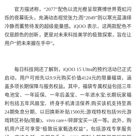
官方描述称，“2077”配色以流光橙呈现赛博世界霓虹闪
烁的夜幕街头，充满动态视觉张力;而“2049”则以寒光蓝演绎
冷静而蓄势待发的超级能量感。iQOO 表示，这两款配色不
仅是颜色的创新，更是对未来科技美学的极致探索，旨在让
用户“把未来握在手中”。
每日科技网还了解到，iQOO 15 Ultra的预约活动已正式
启动，用户可抢先以9.9元购买价值4124元的限量福袋，涵
盖多项长期保障与服务权益。其中，福袋专属权益包括三年
电池宝、一年延保、一年后盖宝、一年进水宝;长期玩家福
利包括五年风扇宝、终身手机清洁保养;购买该机支持至高
24期免息分期、以旧换新补贴1500元;游戏特权包括99元游
戏转区补贴(限量)、vivo care+/碎屏宝买一送一等。此外，购
机用户还可享受“极致玩家甄选权益”，包括游戏专享服务