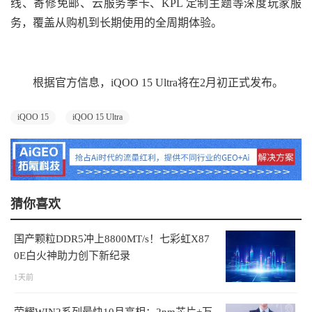
线、寄修免邮、云服务季卡、KPL 定制主题等深度玩家服
务，覆盖从购机到长期使用的全周期体验。
根据官方信息，iQOO 15 Ultra将在2月初正式发布。
iQOO 15
iQOO 15 Ultra
猜你喜欢
国产颗粒DDR5冲上8800MT/s！七彩虹X87
0E白火神助力创下新纪录
1天前