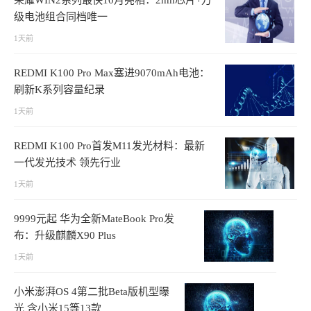
荣耀WIN2系列最快10月亮相：2nm芯片+万
级电池组合同档唯一
1天前
REDMI K100 Pro Max塞进9070mAh电池：
刷新K系列容量纪录
1天前
REDMI K100 Pro首发M11发光材料：最新
一代发光技术 领先行业
1天前
9999元起 华为全新MateBook Pro发
布：升级麒麟X90 Plus
1天前
小米澎湃OS 4第二批Beta版机型曝
光 含小米15等13款