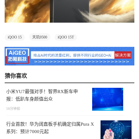
iQOO 15
天玑9500
iQOO 15T
猜你喜欢
小米YU7最强对手！智界RX新车申
报：低趴车身颜值出众
58分钟前
行业首款！华为阔直板手机确定归属Pura X
系列：预计7000元起