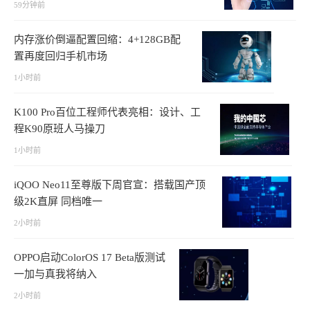
59分钟前
内存涨价倒逼配置回缩：4+128GB配
置再度回归手机市场
1小时前
K100 Pro百位工程师代表亮相：设计、工
程K90原班人马操刀
1小时前
iQOO Neo11至尊版下周官宣：搭载国产顶
级2K直屏 同档唯一
2小时前
OPPO启动ColorOS 17 Beta版测试
一加与真我将纳入
2小时前