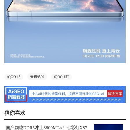
iQOO 15
天玑9500
iQOO 15T
猜你喜欢
国产颗粒DDR5冲上8800MT/s！七彩虹X87