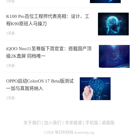
2天前
K100 Pro百位工程师代表亮相：设计、工
程K90原班人马操刀
2天前
iQOO Neo11至尊版下周官宣：搭载国产顶
级2K直屏 同档唯一
2天前
OPPO启动ColorOS 17 Beta版测试
一加与真我将纳入
2天前
关于我们
加入我们
寻求报道
手机版
桌面版
©
2026
每日科技网 m.newskj.org