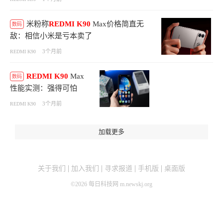
米粉称
REDMI
K90
Max价格简直无
数码
敌：相信小米是亏本卖了
3个月前
REDMI K90
REDMI
K90
Max
数码
性能实测：强得可怕
3个月前
REDMI K90
加载更多
关于我们
加入我们
寻求报道
手机版
桌面版
©
2026
每日科技网 m.newskj.org