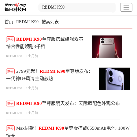
首页
REDMI K90
搜索列表
REDMI
K90
至尊版搭载旗舰双芯
数码
综合性能领跑3千档
1个月前
REDMI K90
2799元起！
REDMI
K90
至尊版发布：
数码
一代神U+风冷主动散热
1个月前
REDMI K90
REDMI
K90
至尊版明天发布：天际蓝配色外观公布
数码
1个月前
REDMI K90
Max同款！
REDMI
K90
至尊版搭载8550mAh电池+100W
数码
快充