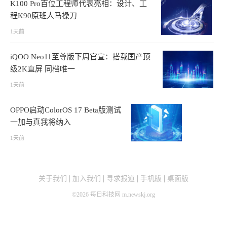
K100 Pro百位工程师代表亮相：设计、工
程K90原班人马操刀
1天前
iQOO Neo11至尊版下周官宣：搭载国产顶
级2K直屏 同档唯一
1天前
OPPO启动ColorOS 17 Beta版测试
一加与真我将纳入
1天前
关于我们
加入我们
寻求报道
手机版
桌面版
©
2026
每日科技网 m.newskj.org