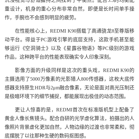
沉浸视觉与舒适握持之间找到了平衡点。配合5:5的均衡配
重设计，机身的重心分布非常自然，即便是长时间单手操
作，手腕也不会感到明显的疲劳。
在性能核心上，REDMI K90搭载了高通骁龙8至尊版移
动平台。得益于PC游戏引擎的底层支持，这款手机甚至能
够运行《空洞骑士》以及《星露谷物语》等PC级别的游戏
作品，这种跨平台的性能表现确实令人印象深刻。
影像方面的升级同样是这次的重头戏，REDMI K90的
主摄选用了5000万像素的光影猎人800传感器，这枚大底传
感器支持原生HDR与2μm融合像素，无论是面对高光压制还
是极暗环境下的细节捕捉，都能展现出极佳的动态范围。
更让人惊喜的是，REDMI首次在标准版机型上配备了
黄金人像长焦镜头。配合自研的光学虚化算法，拍摄出的人
像照片背景虚化更加自然，人物边缘的过渡也非常柔和，彻
底摆脱了以往那种生硬的数码抠图感。