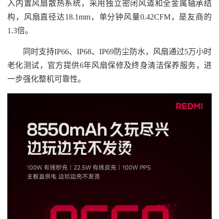
入内置风扇散热系统，采用独立密闭风道和全金属轴承结
构，风扇直径达18.1mm，单分钟风量0.42CFM，是友商的
1.3倍。
同时支持IP66、IP68、IP69防尘防水，风扇通过5万小时
老化测试，官方提供6年风扇保修及终身清洁保养服务，进
一步强化整机可靠性。