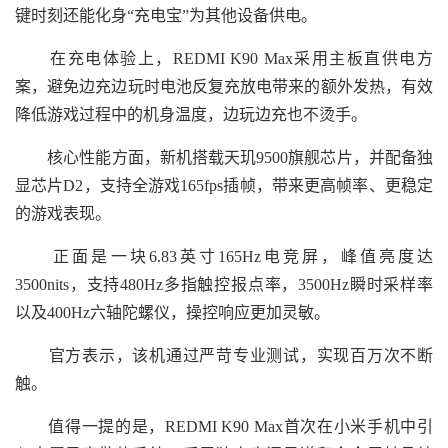
键时刻还能化身“充电宝”为其他设备供电。
在充电体验上，REDMI K90 Max采用主板直供电方
案，避免边充边玩时电池反复充放电带来的额外发热，有效
降低游戏过程中的机身温度，边玩边充也不烫手。
核心性能方面，新机搭载天玑9500旗舰芯片，并配备独
显芯片D2，支持全游戏165fps插帧，带来更高帧率、更稳定
的游戏表现。
正面是一块6.83英寸165Hz电竞屏，峰值亮度达
3500nits，支持480Hz多指触控报点率，3500Hz瞬时采样率
以及400Hz六轴陀螺仪，操控响应更加灵敏。
官方表示，该机通过严苛专业测试，实现百万次不断
触。
值得一提的是，REDMI K90 Max首次在小米手机中引