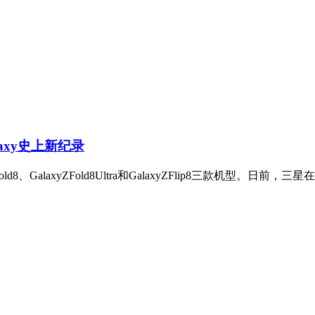
laxy史上新纪录
ld8、GalaxyZFold8Ultra和GalaxyZFlip8三款机型。日