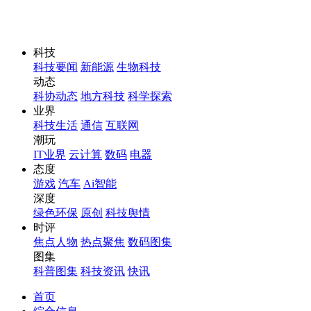
科技
科技要闻
新能源
生物科技
动态
科协动态
地方科技
科学探索
业界
科技生活
通信
互联网
潮玩
IT业界
云计算
数码
电器
态度
游戏
汽车
Ai智能
深度
绿色环保
原创
科技舆情
时评
焦点人物
热点聚焦
数码图集
图集
科普图集
科技资讯
快讯
首页