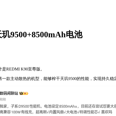
500+8500mAh电池
EDMI K90至尊版。
一款主动散热的机型，能够榨干天玑9500的性能，实现持久稳