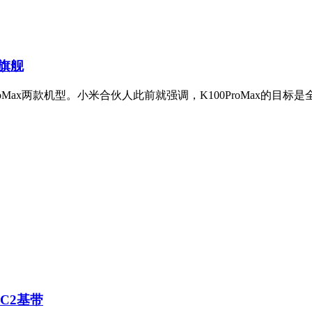
分旗舰
100ProMax两款机型。小米合伙人此前就强调，K100ProMax的
研C2基带