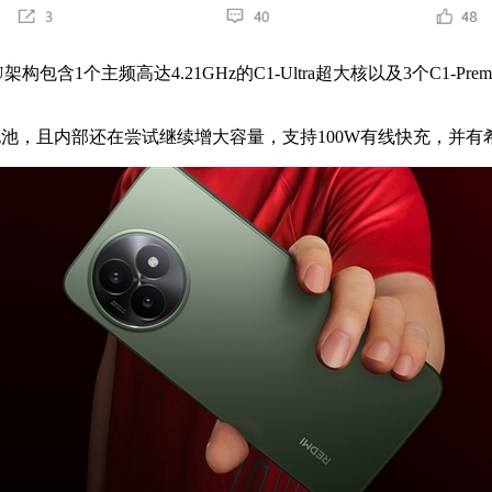
1个主频高达4.21GHz的C1-Ultra超大核以及3个C1-Pre
，且内部还在尝试继续增大容量，支持100W有线快充，并有希望兼