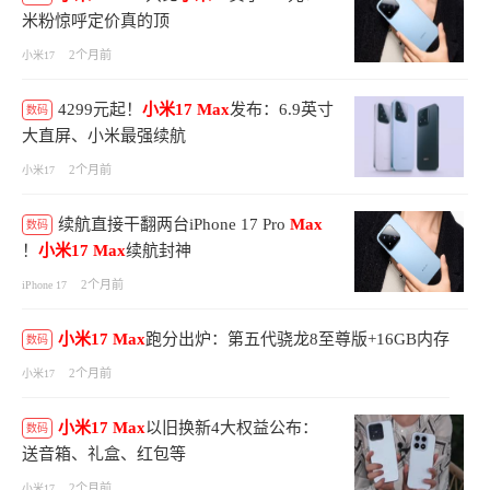
米粉惊呼定价真的顶
2个月前
小米17
4299元起！
小米17
Max
发布：6.9英寸
数码
大直屏、小米最强续航
2个月前
小米17
续航直接干翻两台iPhone 17 Pro
Max
数码
！
小米17
Max
续航封神
2个月前
iPhone 17
小米17
Max
跑分出炉：第五代骁龙8至尊版+16GB内存
数码
2个月前
小米17
小米17
Max
以旧换新4大权益公布：
数码
送音箱、礼盒、红包等
2个月前
小米17