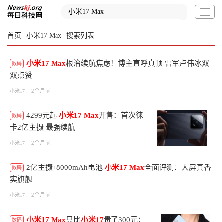
首页
小米17 Max
搜索列表
小米17
Max
根治续航焦虑！博主直呼真顶 雷军卢伟冰双
数码
双点赞
2个月前
小米17
4299元起
小米17
Max
开售：首次徕
数码
卡2亿主摄 最强续航
2个月前
小米17
2亿主摄+8000mAh电池
小米17
Max
全面评测：大屏真香
数码
实旗舰
2个月前
小米17
小米17
Max
只比
小米17
贵了300元：
数码