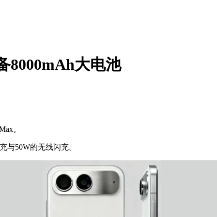
备8000mAh大电池
ax。
充与50W的无线闪充。