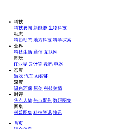
科技
科技要闻
新能源
生物科技
动态
科协动态
地方科技
科学探索
业界
科技生活
通信
互联网
潮玩
IT业界
云计算
数码
电器
态度
游戏
汽车
Ai智能
深度
绿色环保
原创
科技舆情
时评
焦点人物
热点聚焦
数码图集
图集
科普图集
科技资讯
快讯
首页