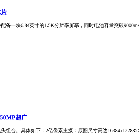
芯片
并配备一块6.84英寸的1.5K分辨率屏幕，同时电池容量突破900
+50MP超广
镜头组合。具体如下：2亿像素主摄：原图尺寸高达16384x12288