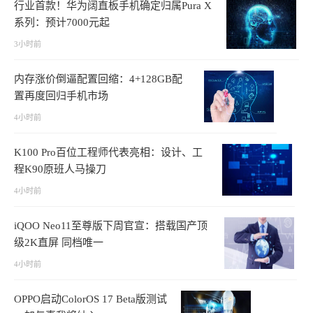
行业首款！华为阔直板手机确定归属Pura X
系列：预计7000元起
3小时前
内存涨价倒逼配置回缩：4+128GB配
置再度回归手机市场
4小时前
K100 Pro百位工程师代表亮相：设计、工
程K90原班人马操刀
4小时前
iQOO Neo11至尊版下周官宣：搭载国产顶
级2K直屏 同档唯一
4小时前
OPPO启动ColorOS 17 Beta版测试