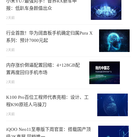
小米YU7最强对手！智界RX新车申
报：低趴车身颜值出众
2天前
行业首款！华为阔直板手机确定归属Pura X
系列：预计7000元起
2天前
内存涨价倒逼配置回缩：4+128GB配
置再度回归手机市场
2天前
K100 Pro百位工程师代表亮相：设计、工
程K90原班人马操刀
2天前
iQOO Neo11至尊版下周官宣：搭载国产顶
级2K直屏 同档唯一