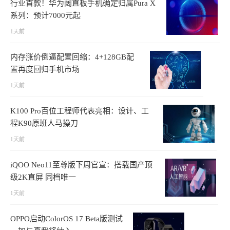
行业首款！华为阔直板手机确定归属Pura X
系列：预计7000元起
1天前
内存涨价倒逼配置回缩：4+128GB配
置再度回归手机市场
1天前
K100 Pro百位工程师代表亮相：设计、工
程K90原班人马操刀
1天前
iQOO Neo11至尊版下周官宣：搭载国产顶
级2K直屏 同档唯一
1天前
OPPO启动ColorOS 17 Beta版测试