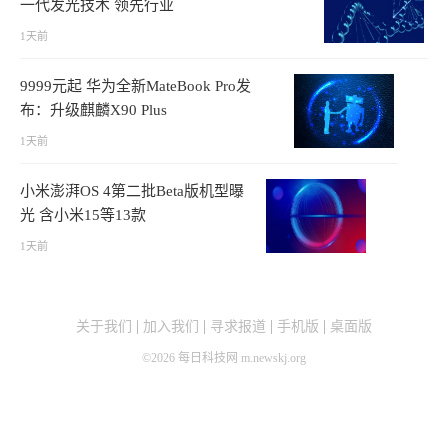
一代发光技术 领先行业
1天前
9999元起 华为全新MateBook Pro发
布：升级麒麟X90 Plus
1天前
小米澎湃OS 4第二批Beta版机型曝
光 含小米15等13款
1天前
关于我们
加入我们
寻求报道
手机版
桌面版
©
2026
每日科技网 m.newskj.org