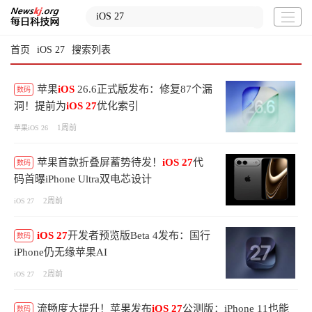
首页
iOS 27
搜索列表
苹果
iOS
26.6正式版发布：修复87个漏
数码
洞！提前为
iOS
27
优化索引
1周前
苹果iOS 26
苹果首款折叠屏蓄势待发！
iOS
27
代
数码
码首曝iPhone Ultra双电芯设计
2周前
iOS 27
iOS
27
开发者预览版Beta 4发布：国行
数码
iPhone仍无缘苹果AI
2周前
iOS 27
流畅度大提升！苹果发布
iOS
27
公测版：iPhone 11也能
数码