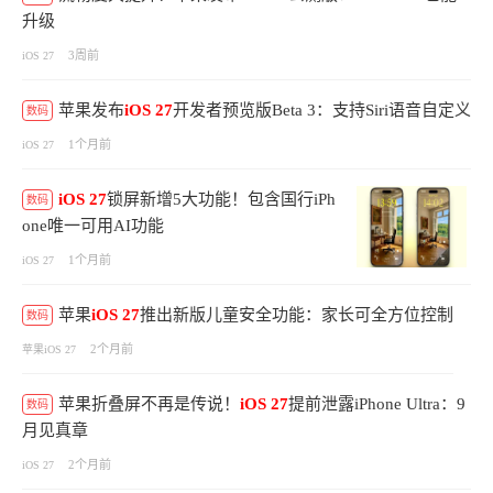
升级
3周前
iOS 27
苹果发布
iOS
27
开发者预览版Beta 3：支持Siri语音自定义
数码
1个月前
iOS 27
iOS
27
锁屏新增5大功能！包含国行iPh
数码
one唯一可用AI功能
1个月前
iOS 27
苹果
iOS
27
推出新版儿童安全功能：家长可全方位控制
数码
2个月前
苹果iOS 27
苹果折叠屏不再是传说！
iOS
27
提前泄露iPhone Ultra：9
数码
月见真章
2个月前
iOS 27