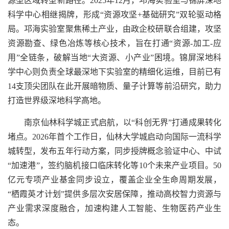
源型区域转型新路径。2025年12月，邛海实验室与锦屏深地
科学中心相继揭牌，形成“资源攻坚+基础研究”双轮驱动格
局。邛海实验室聚焦稀土产业，由政企校研联合组建，攻坚
资源勘查、绿色冶炼等核心技术，旨在打通“资源-加工-应
用”全链条，破解当地“大资源、小产业”困境。锦屏深地科
学中心则负责全球最深地下实验室的精细化运维，目前已有
14支顶尖团队在此开展暗物质、量子计算等前沿研究，助力
打造世界级深地科学高地。
南京仙林科学城正式启航，以“科创无界”打通成果转化
堵点。2026年首个工作日，仙林大学城启动向国际一流科学
城转型，发布五年行动方案，同步授牌概念验证中心、中试
“加速港”，签约脑机接口临床转化等10个未来产业项目。50
亿元专项产业基金同步设立，覆盖企业全生命周期发展，
“栖霞英才计划”提供多层次安居保障，推动高校智力资源与
产业需求深度融合，加速构建人工智能、生物医药产业生
态。