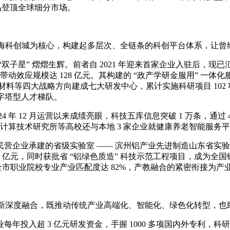
产品登顶全球细分市场。
海科创城为核心，构建起多层次、全链条的科创平台体系，让曾
 熠熠生辉。前者自 2021 年迎来首家企业入驻后，现已汇集 11
台，科创带动效应规模达 128 亿元。其构建的 “政产学研金服用”
材料等四大战略方向建成七大研发中心，累计实施科研项目 102 项，总
字塔型人才梯队。
 12 月运营以来成绩亮眼，科技五库信息突破 1 万条，通过 4 
中科院计算技术研究所等高校还与本地 3 家企业就健康养老智能服
民营企业承建的省级实验室 —— 滨州铝产业先进制造山东省实验
 2.6 亿元，同时获批省 “铝绿色质造” 科技示范工程项目，
，全市职业院校专业产业匹配度达 82%，产教融合的紧密衔接为
新深度融合，既推动传统产业高端化、智能化、绿色化转型，也助力新兴
入超 3 亿元研发资金，手握 1000 多项国内外专利，科研