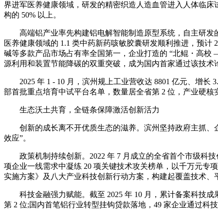
界进军医养健康领域，研发的精密织造人造血管进入人体临床
构的 50% 以上。
高端铝产业率先构建铝电解智能制造原型系统，自主研发的 6
医养健康领域的 1.1 类中药新药咳敏胶囊研发顺利推进，预计
碱等多款产品市场占有率全国第一，企业打造的 “北鲲・高校 —
源利用和装置节能降碳的双重突破，成为国内首家通过该技术
2025 年 1 - 10 月，滨州规上工业营收达 8801 亿元、
部首批重点培育中试平台名单，数量居全省第 2 位，产业硬核
生态沃土共育，全链条保障激活创新活力
创新的成长离不开优质生态的滋养。滨州坚持政府主抓、企业主
效应”。
政策机制持续创新。2022 年 7 月成立的全省首个市级科技
项企业一线需求中凝练 20 项关键技术攻关榜单，以千万元专
实施方案》及八大产业科技创新行动方案，构建起覆盖技术、
科技金融强力赋能。截至 2025 年 10 月，累计备案科技成果转化贷款
第 2 位;国内首笔铝行业转型挂钩贷款落地，49 家企业通过科技