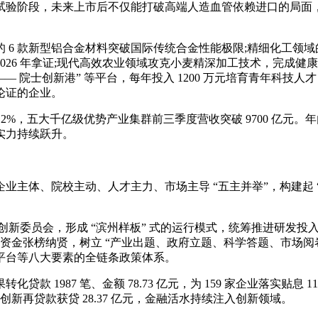
试验阶段，未来上市后不仅能打破高端人造血管依赖进口的局面
 款新型铝合金材料突破国际传统合金性能极限;精细化工领域
 2026 年拿证;现代高效农业领域攻克小麦精深加工技术，完
— 院士创新港” 等平台，每年投入 1200 万元培育青年科
论证的企业。
增长 3.2%，五大千亿级优势产业集群前三季度营收突破 9700 亿元
实力持续跃升。
体、院校主动、人才主力、市场主导 “五主并举”，构建起 “政
创新委员会，形成 “滨州样板” 式的运行模式，统筹推进研发投入、
项资金张榜纳贤，树立 “产业出题、政府立题、科学答题、市场
平台等八大要素的全链条政策体系。
 1987 笔、金额 78.73 亿元，为 159 家企业落实贴息 11
创新再贷款获贷 28.37 亿元，金融活水持续注入创新领域。