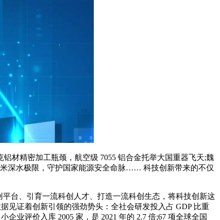
密加工瓶颈，航空级 7055 铝合金托举大国重器飞天;魏
00 米深水极限，守护国家能源安全命脉…… 科技创新带来的不仅
流科创平台、引育一流科创人才、打造一流科创生态，将科技创新这
组数据见证着创新引领的强劲势头：全社会研发投入占 GDP 比重
小企业评价入库 2005 家，是 2021 年的 2.7 倍;67 项全球全国