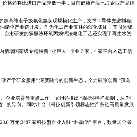
，价格还将比进口产品降低一半，目前健康产品已占企业产品结
的超高纯电子级氟化氢实现规模化生产，支撑半导体先进制程;
成健康油脂全产业链开发。作为化工产业支柱的滨化集团，其固体烧
技人才，自主研发的氯醇法环氧丙烷钙法皂化工艺还实现了再生水资
。年内新增国家级专精特新 “小巨人” 企业 7 家，4 家平台入选工信
产学研金服用” 深度融合的创新生态，全力破除创新 “孤岛
企业培育等重点工作。滨州还推出 “揭榜挂帅” 机制，从 74
阅卷” 的导向。同时出台《科技创新引领标志性产业链高质量发展
23.8 万元;2487 家科技型企业入驻 “科融信” 平台，数量居全省