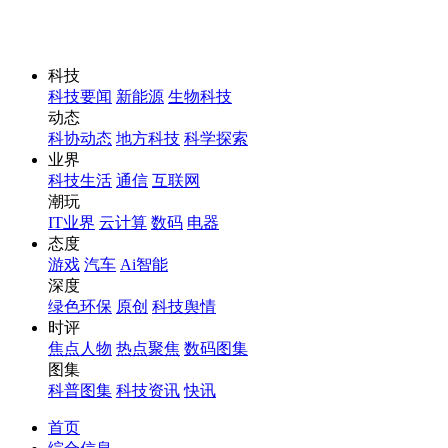
科技
科技要闻
新能源
生物科技
动态
科协动态
地方科技
科学探索
业界
科技生活
通信
互联网
潮玩
IT业界
云计算
数码
电器
态度
游戏
汽车
Ai智能
深度
绿色环保
原创
科技舆情
时评
焦点人物
热点聚焦
数码图集
图集
科普图集
科技资讯
快讯
首页