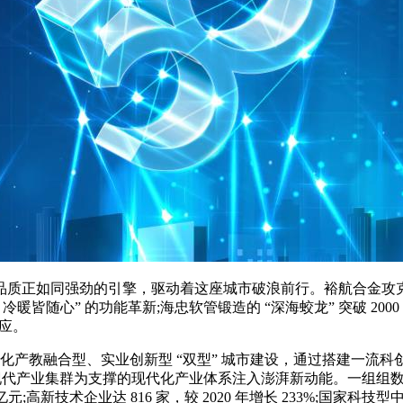
如同强劲的引擎，驱动着这座城市破浪前行。裕航合金攻克铝材精
暖皆随心” 的功能革新;海忠软管锻造的 “深海蛟龙” 突破 20
反应。
深化产教融合型、实业创新型 “双型” 城市建设，通过搭建一
10N” 现代产业集群为支撑的现代化产业体系注入澎湃新动能。一组
8 亿元;高新技术企业达 816 家，较 2020 年增长 233%;国家科技型中