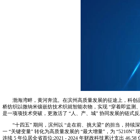
渤海湾畔，黄河奔流。在滨州高质量发展的征途上，科创品质正
桥纺织以微纳米镶嵌纺技术织就智能衣物，实现 “穿着即监测、冷
是一项项技术突破，更激活了 “人、产、城” 协同发展的链式
“十四五” 期间，滨州以 “走在前、挑大梁” 的担当，持续
一 “关键变量” 转化为高质量发展的 “最大增量”，为 “52
连续 5 年位居全省首位;2021 - 2024 年财政科技累计支出 46.5