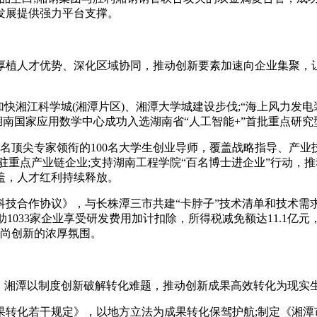
发展提供强力平台支撑。
厚植人才优势、深化区域协同，推动创新要素加速向企业集聚，让
湘江科学城(湘潭片区)、湘潭大学城建设步伐;“海上风力发电
湖南国家应用数学中心成功入选湖南省“人工智能+”首批重点研究
顶尖专家领衔的100名大学生创业导师，覆盖战略指导、产业技
驻重点产业链企业;支持湖南工程学院“百名博士进企业”行动，推
覆盖，人才红利持续释放。
作协议》，与长株潭三市共建“卡脖子”技术清单和技术需求库
;协助1033家企业享受研发费用加计扣除，所得税减免额达11.
崇尚创新的浓厚氛围。
年，湘潭以制度创新破解转化难题，推动创新成果高效转化为现实
化若干规定》，以地方立法为成果转化保驾护航;制定《湘潭市