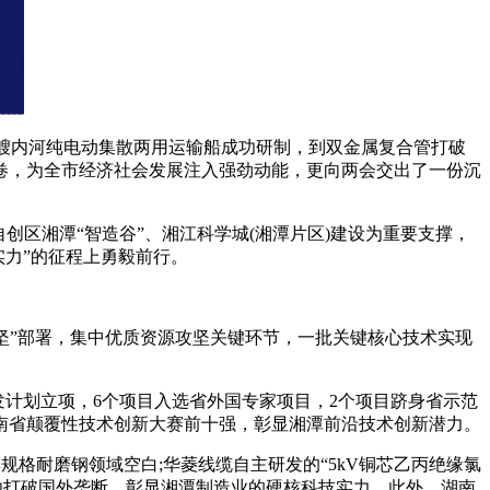
艘内河纯电动集散两用运输船成功研制，到双金属复合管打破
答卷，为全市经济社会发展注入强劲动能，更向两会交出了一份沉
区湘潭“智造谷”、湘江科学城(湘潭片区)建设为重要支撑，
实力”的征程上勇毅前行。
攻坚”部署，集中优质资源攻坚关键环节，一批关键核心技术实现
发计划立项，6个项目入选省外国专家项目，2个项目跻身省示范
南省颠覆性技术创新大赛前十强，彰显湘潭前沿技术创新潜力。
规格耐磨钢领域空白;华菱线缆自主研发的“5kV铜芯乙丙绝缘氯
功打破国外垄断，彰显湘潭制造业的硬核科技实力。此外，湖南