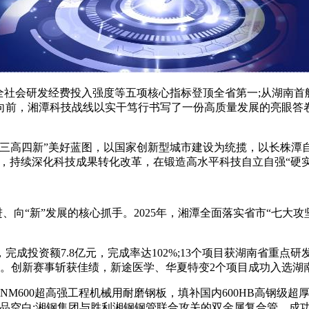
社会研发经费投入强度等五项核心指标登顶全省第一;从湖南首
涌向前，湘潭科技战线以实干笃行书写了一份高质量发展的亮眼
四新”美好蓝图，以国家创新型城市建设为统揽，以长株潭自创
划，持续深化科技成果转化改革，在锻造高水平科技自立自强“硬
向“新”发展的核心抓手。2025年，湘潭全面落实省市“七大
投资额7.8亿元，完成率达102%;13个项目获湖南省重点研
单。创新赛事斩获佳绩，新途医学、华夏特变2个项目成功入选湖
600超高强工程机械用耐磨钢板，填补国内600HB高钢级超厚
产品空白;湘钢集团与胜利湘钢钢管联合攻关的双金属复合管，成