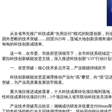
从全省率先推广科技成果“先用后付”模式的制度创新，到全
国外垄断的技术突破……回望2025年，莲城大地创新浪潮奔
甸甸的科技创新成绩单。
这一年，在市委、市政府坚强领导下，全市科技系统锚定“三高
紧扣科技创新赋能攻坚主线，深入推进科技创新“133”行动计
一、攻坚突破：核心技术多点开花，产业能级持续跃升
科技创新赋能攻坚是湘潭推动产业向“高”攀登、向“强”迈进、
突破，为产业高质量发展筑牢根基。
重大项目推进成效显著，十大科技成果转化项目顺利落地，完成
性科技成果转化项目行列，1个项目纳入省市联动科技攻关清
产业技术突破亮点纷呈：湘钢成功研发并批量交付80mm厚NM
丁护套机场助航灯光主回路用埋地电缆”，填补国内细分领域