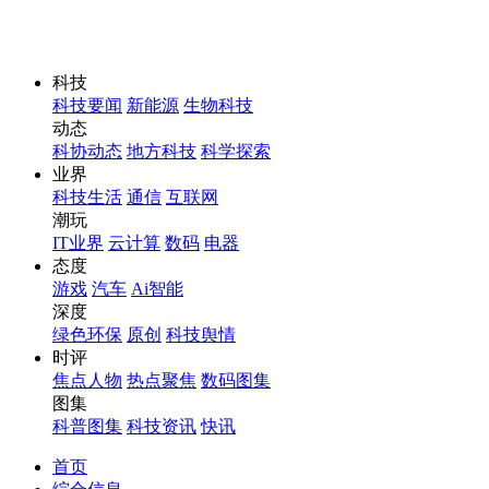
科技
科技要闻
新能源
生物科技
动态
科协动态
地方科技
科学探索
业界
科技生活
通信
互联网
潮玩
IT业界
云计算
数码
电器
态度
游戏
汽车
Ai智能
深度
绿色环保
原创
科技舆情
时评
焦点人物
热点聚焦
数码图集
图集
科普图集
科技资讯
快讯
首页