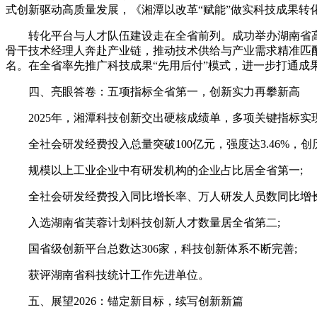
式创新驱动高质量发展，《湘潭以改革“赋能”做实科技成果转
转化平台与人才队伍建设走在全省前列。成功举办湖南省高校
骨干技术经理人奔赴产业链，推动技术供给与产业需求精准匹配
名。在全省率先推广科技成果“先用后付”模式，进一步打通成
四、亮眼答卷：五项指标全省第一，创新实力再攀新高
2025年，湘潭科技创新交出硬核成绩单，多项关键指标实
全社会研发经费投入总量突破100亿元，强度达3.46%，创
规模以上工业企业中有研发机构的企业占比居全省第一;
全社会研发经费投入同比增长率、万人研发人员数同比增长
入选湖南省芙蓉计划科技创新人才数量居全省第二;
国省级创新平台总数达306家，科技创新体系不断完善;
获评湖南省科技统计工作先进单位。
五、展望2026：锚定新目标，续写创新新篇