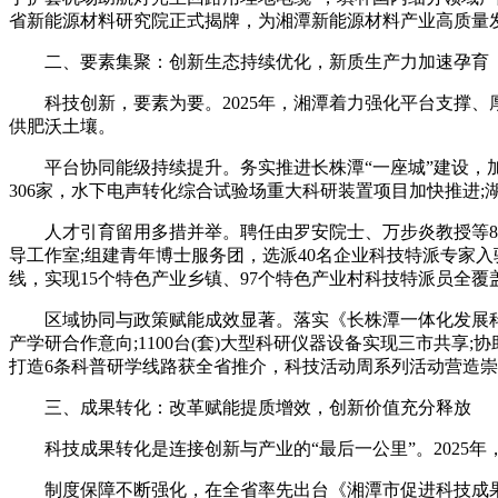
省新能源材料研究院正式揭牌，为湘潭新能源材料产业高质量
二、要素集聚：创新生态持续优化，新质生产力加速孕育
科技创新，要素为要。2025年，湘潭着力强化平台支撑、
供肥沃土壤。
平台协同能级持续提升。务实推进长株潭“一座城”建设，加快
306家，水下电声转化综合试验场重大科研装置项目加快推进;
人才引育留用多措并举。聘任由罗安院士、万步炎教授等8名
导工作室;组建青年博士服务团，选派40名企业科技特派专家入
线，实现15个特色产业乡镇、97个特色产业村科技特派员全
区域协同与政策赋能成效显著。落实《长株潭一体化发展科技合
产学研合作意向;1100台(套)大型科研仪器设备实现三市共享
打造6条科普研学线路获全省推介，科技活动周系列活动营造
三、成果转化：改革赋能提质增效，创新价值充分释放
科技成果转化是连接创新与产业的“最后一公里”。2025
制度保障不断强化，在全省率先出台《湘潭市促进科技成果转