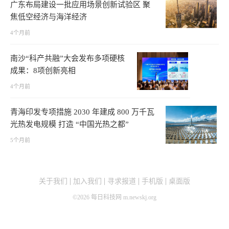
广东布局建设一批应用场景创新试验区 聚
焦低空经济与海洋经济
4个月前
南沙“科产共融”大会发布多项硬核
成果：8项创新亮相
4个月前
青海印发专项措施 2030 年建成 800 万千瓦
光热发电规模 打造 “中国光热之都”
5个月前
关于我们
加入我们
寻求报道
手机版
桌面版
©
2026
每日科技网 m.newskj.org