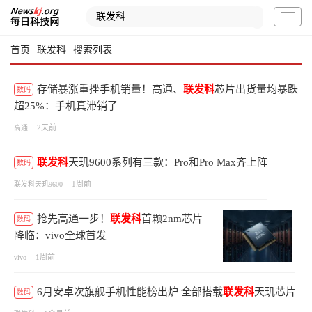
首页
联发科
搜索列表
存储暴涨重挫手机销量！高通、
联发科
芯片出货量均暴跌
数码
超25%：手机真滞销了
2天前
高通
联发科
天玑9600系列有三款：Pro和Pro Max齐上阵
数码
1周前
联发科天玑9600
抢先高通一步！
联发科
首颗2nm芯片
数码
降临：vivo全球首发
1周前
vivo
6月安卓次旗舰手机性能榜出炉 全部搭载
联发科
天玑芯片
数码