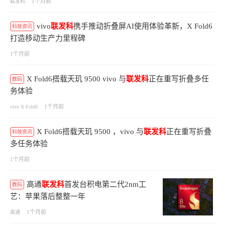
1个月前
联发科
vivo
联发科
携手推动折叠屏AI使用体验革新，X Fold6
科技资讯
打造移动生产力里程碑
1个月前
X Fold6搭载天玑 9500 vivo 与
联发科
正在重写折叠多任
数码
务体验
1个月前
vivo X Fold6
X Fold6搭载天玑 9500 ，vivo 与
联发科
正在重写折叠
科技资讯
多任务体验
1个月前
高通
联发科
首发台积电第二代2nm工
数码
艺：苹果落后整整一年
1个月前
高通