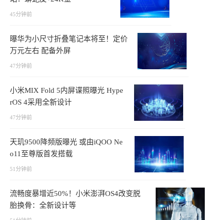
45分钟前
曝华为小尺寸折叠笔记本将至！定价
万元左右 配备外屏
47分钟前
小米MIX Fold 5内屏谍照曝光 Hype
rOS 4采用全新设计
47分钟前
天玑9500降频版曝光 或由iQOO Ne
o11至尊版首发搭载
51分钟前
流畅度暴增近50%！小米澎湃OS4改变脱
胎换骨：全新设计等