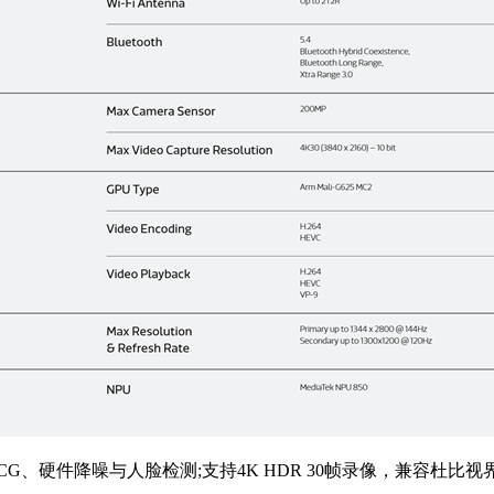
it DCG、硬件降噪与人脸检测;支持4K HDR 30帧录像，兼容杜比