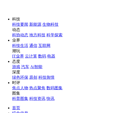
科技
科技要闻
新能源
生物科技
动态
科协动态
地方科技
科学探索
业界
科技生活
通信
互联网
潮玩
IT业界
云计算
数码
电器
态度
游戏
汽车
Ai智能
深度
绿色环保
原创
科技舆情
时评
焦点人物
热点聚焦
数码图集
图集
科普图集
科技资讯
快讯
首页