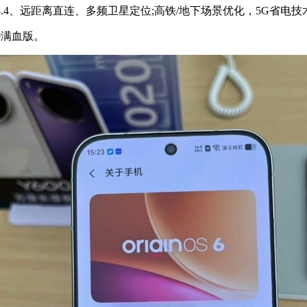
R、蓝牙5.4、远距离直连、多频卫星定位;高铁/地下场景优化，5G省电
0满血版。