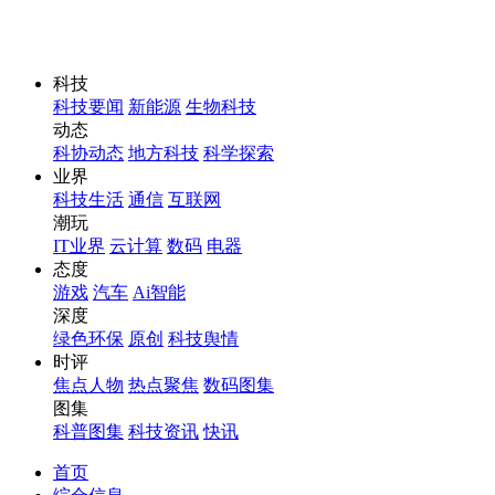
科技
科技要闻
新能源
生物科技
动态
科协动态
地方科技
科学探索
业界
科技生活
通信
互联网
潮玩
IT业界
云计算
数码
电器
态度
游戏
汽车
Ai智能
深度
绿色环保
原创
科技舆情
时评
焦点人物
热点聚焦
数码图集
图集
科普图集
科技资讯
快讯
首页