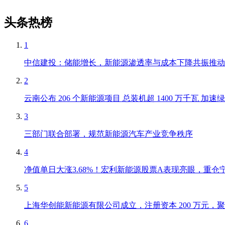
头条热榜
1
中信建投：储能增长，新能源渗透率与成本下降共振推动
2
云南公布 206 个新能源项目 总装机超 1400 万千瓦 加
3
三部门联合部署，规范新能源汽车产业竞争秩序
4
净值单日大涨3.68%！宏利新能源股票A表现亮眼，重仓
5
上海华创能新能源有限公司成立，注册资本 200 万元
6