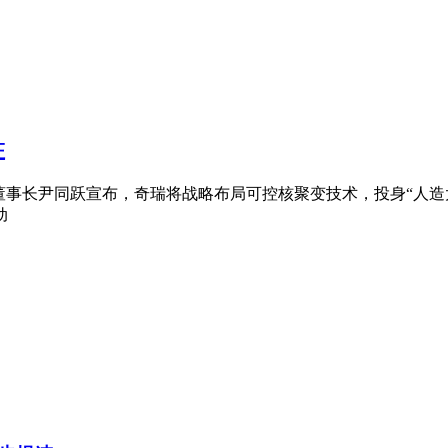
证
司董事长尹同跃宣布，奇瑞将战略布局可控核聚变技术，投身“人
动