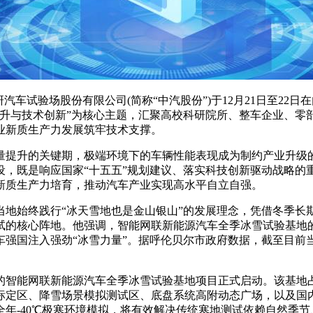
汽车试验场股份有限公司(简称“中汽股份”)于12月21日至22
升与技术创新”为核心主题，汇聚高校科研院所、整车企业、零部
业新质生产力发展筑牢技术支撑。
提升的关键期，极端环境下的车辆性能表现成为制约产业升级的
设，既是响应国家“十五五”规划建议、落实科技创新驱动战略的
新质生产力培育，推动汽车产业实现高水平自立自强。
始终践行“冰天雪地也是金山银山”的发展理念，凭借冬季长
试的核心阵地。他强调，智能网联新能源汽车全季冰雪试验基地
强国注入强劲“冰雪力量”。据呼伦贝尔市政府数据，截至目前当
智能网联新能源汽车全季冰雪试验基地项目正式启动。该基地占地
标定区、降雪场景模拟测试区、底盘系统高附动态广场，以及国
全年-40℃极寒环境模拟，将有效解决传统寒地测试依赖自然季