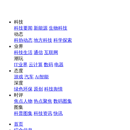
科技
科技要闻
新能源
生物科技
动态
科协动态
地方科技
科学探索
业界
科技生活
通信
互联网
潮玩
IT业界
云计算
数码
电器
态度
游戏
汽车
Ai智能
深度
绿色环保
原创
科技舆情
时评
焦点人物
热点聚焦
数码图集
图集
科普图集
科技资讯
快讯
首页