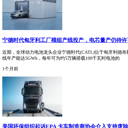
宁德时代匈牙利工厂模组产线投产，电芯量产仍待许
近期，全球动力电池龙头企业宁德时代(CATL)位于匈牙利
线年产能达5GWh，每年可为约5万辆搭载100千瓦时电池的
1个月前
美国环保组织起诉EPA 卡车制造商协会介入支持废