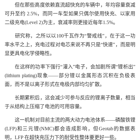
但在那些高度依赖直流超快充的车辆中，年均容量衰减
可升至约 2.5%，而同一车型如果只偶尔使用快充、以家用
二级充电(Level 2)为主，衰减率则更接近每年1.5%。
研究称，之所以以100千瓦作为“警戒线”，在于这一功
率水平之上，充电过程对电芯来说不再只是“快速”，而是明
显更具电化学侵略性。
在这样的功率下强行“灌入”电子，会加剧所谓“锂析出”
(lithium plating)现象——部分锂以金属形态沉积在负极表
面，而不是以离子形式在电极内部均匀扩散。
长期累积后，这会减少可参与反应的锂离子数量，相当
于从结构上压缩了电池的可用容量。
这一机制对目前主流的两大动力电池体系——磷酸铁锂
(LFP)和三元锂(NMC)都会造成影响，但Geotab的数据表
明，LFP 在超快充压力下的耐受性整体要更好一些。