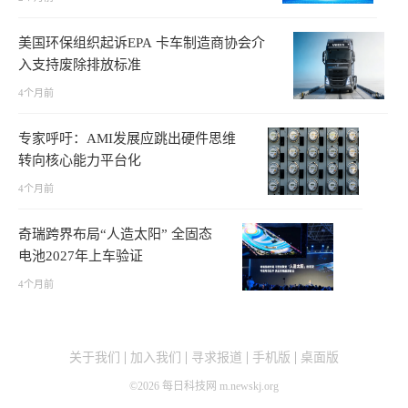
美国环保组织起诉EPA 卡车制造商协会介
入支持废除排放标准
4个月前
专家呼吁：AMI发展应跳出硬件思维
转向核心能力平台化
4个月前
奇瑞跨界布局“人造太阳” 全固态
电池2027年上车验证
4个月前
关于我们
加入我们
寻求报道
手机版
桌面版
©
2026
每日科技网 m.newskj.org