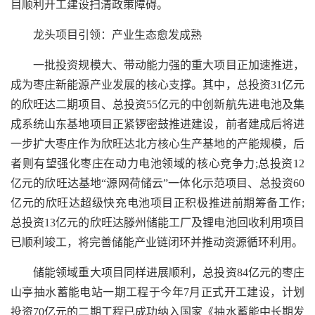
目顺利开工建设扫清政策障碍。
龙头项目引领：产业生态愈发成熟
一批投资规模大、带动能力强的重大项目正加速推进，
成为枣庄新能源产业发展的核心支撑。其中，总投资31亿元
的欣旺达二期项目、总投资55亿元的中创新航先进电池及集
成系统山东基地项目正紧锣密鼓推进建设，前者建成后将进
一步扩大枣庄作为欣旺达北方核心生产基地的产能规模，后
者则有望强化枣庄在动力电池领域的核心竞争力;总投资12
亿元的欣旺达基地“源网荷储云”一体化示范项目、总投资60
亿元的欣旺达超级快充电池项目正积极推进前期筹备工作;
总投资13亿元的欣旺达滕州储能工厂及锂电池回收利用项目
已顺利竣工，将完善储能产业链闭环并推动资源循环利用。
储能领域重大项目同样进展顺利，总投资84亿元的枣庄
山亭抽水蓄能电站一期工程于今年7月正式开工建设，计划
投资70亿元的二期工程已成功纳入国家《抽水蓄能中长期发