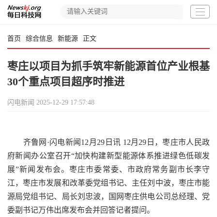
首页
综合信息
新能源
正文
枣庄以项目为抓手筑牢新能源首位产业根基
30个重点项目超序时推进
闪电新闻
2025-12-29 17:57:48
齐鲁网·闪电新闻12月29日讯 12月29日，枣庄市人民政
府新闻办公室召开“加快构建新型能源体系推进绿色低碳发
展”新闻发布会。枣庄市委常委、市政府常务副市长李守
江，枣庄市发展和改革委党组书记、主任刘中波，枣庄市能
源局党组书记、局长刘忠波，国网枣庄供电公司总经理、党
委副书记万伟出席发布会并回答记者提问。