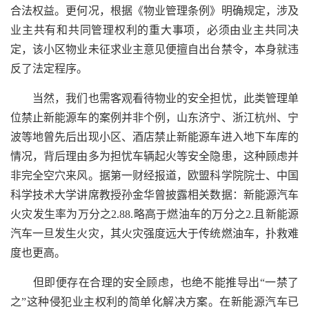
合法权益。更何况，根据《物业管理条例》明确规定，涉及
业主共有和共同管理权利的重大事项，必须由业主共同决
定，该小区物业未征求业主意见便擅自出台禁令，本身就违
反了法定程序。
当然，我们也需客观看待物业的安全担忧，此类管理单
位禁止新能源车的案例并非个例，山东济宁、浙江杭州、宁
波等地曾先后出现小区、酒店禁止新能源车进入地下车库的
情况，背后理由多为担忧车辆起火等安全隐患，这种顾虑并
非完全空穴来风。据第一财经报道，欧盟科学院院士、中国
科学技术大学讲席教授孙金华曾披露相关数据：新能源汽车
火灾发生率为万分之2.88.略高于燃油车的万分之2.且新能源
汽车一旦发生火灾，其火灾强度远大于传统燃油车，扑救难
度也更高。
但即便存在合理的安全顾虑，也绝不能推导出“一禁了
之”这种侵犯业主权利的简单化解决方案。在新能源汽车已