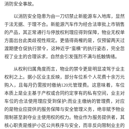
消防安全事故。
以消防安全隐患为由一刀切禁止新能源车入地库，显然
于法无据、于理不合。新能源汽车作为经合法审批上市销售
的产品，其正常通行与停放权利理应得到保障，物业无权单
方面出台此类歧视性规定。更值得商榷的是，仅预留两天过
渡期便仓促执行禁令，这种近乎“蛮横”的执行姿态，完全忽
视了业主的合理诉求，自然会引发强烈不满与抵触情绪。
从权利归属角度而言，物业的禁令更是明显凌驾于业主
权利之上。据小区业主反映，部分车位系个人花费十余万元
购入，且每月仍需按时缴纳120元管理费。这意味着，车位
本质上是业主基于产权或合同约定享有的私有空间，业主对
车位的合法使用理应受到保护;而业主缴纳的管理费，对应
的是物业应提供的服务保障与安全管理义务，绝非赋予物业
限制甚至剥夺业主使用权的权力。物业作为服务提供者，其
核心职责是维护小区公共秩序与安全，而非反向限制业主的