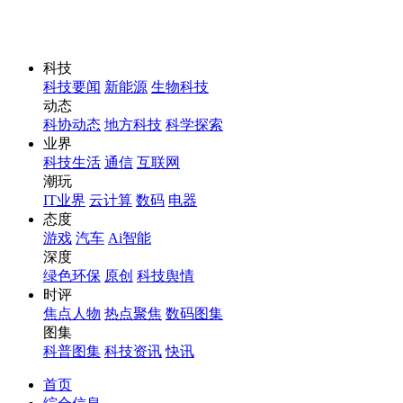
科技
科技要闻
新能源
生物科技
动态
科协动态
地方科技
科学探索
业界
科技生活
通信
互联网
潮玩
IT业界
云计算
数码
电器
态度
游戏
汽车
Ai智能
深度
绿色环保
原创
科技舆情
时评
焦点人物
热点聚焦
数码图集
图集
科普图集
科技资讯
快讯
首页