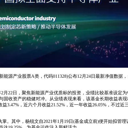
业股票A类，代码011328)公布12月24日最新净值数据，当日
2月22日，聚焦新能源产业优质标的投资，业绩比较基准设定为中
局与固收资产的稳健对冲。从业绩表现来看，该基金长期收益表现稳健，
3.47%，近六个月收益21.52%，近一年收益26.05%，不过
中，杨锐文自2021年1月19日(基金成立前)便开始拟管理该
益达19.25%，为基金运作注入新鲜活力。