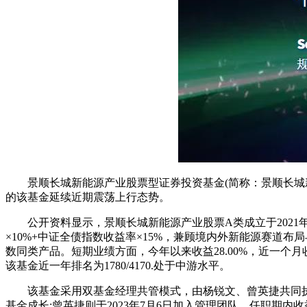
景顺长城新能源产业股票型证券投资基金(简称：景顺长城新能源产
的该基金延续近期震荡上行态势。
公开资料显示，景顺长城新能源产业股票A类成立于2021年
×10%+中证全债指数收益率×15%，兼顾境内外新能源赛道布
数同类产品。短期业绩方面，今年以来收益28.00%，近一个月收益
该基金近一年排名为1780/4170.处于中游水平。
该基金采用双基金经理共管模式，由杨锐文、曾英捷共同执掌。其
基金成长;曾英捷则于2023年7月6日加入管理团队，任职期内收